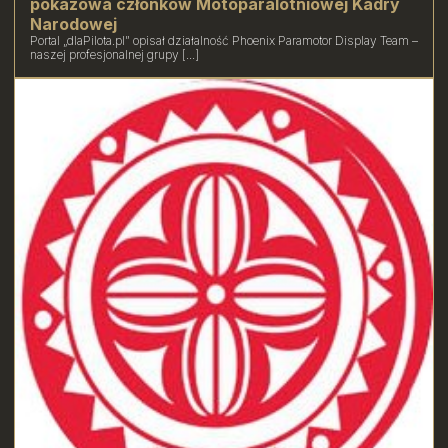
pokazowa członków Motoparalotniowej Kadry
Narodowej
Portal „dlaPilota.pl” opisał działalność Phoenix Paramotor Display Team –
naszej profesjonalnej grupy [...]