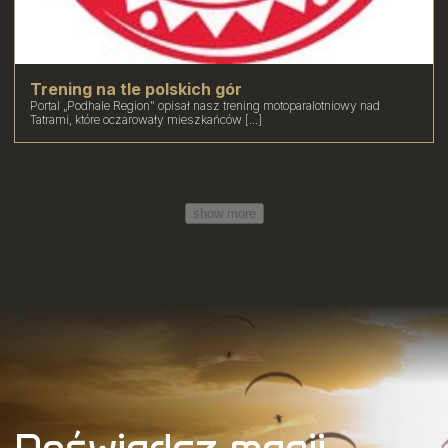
Trening na tle polskich gór
Portal „Podhale Region” opisał nasz trening motoparalotniowy nad
Tatrami, które oczarowały mieszkańców [...]
show more
Doświadcz magii