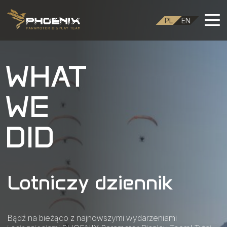
PL
EN
WHAT
WE
DID
Lotniczy dziennik
Bądź na bieżąco z najnowszymi wydarzeniami