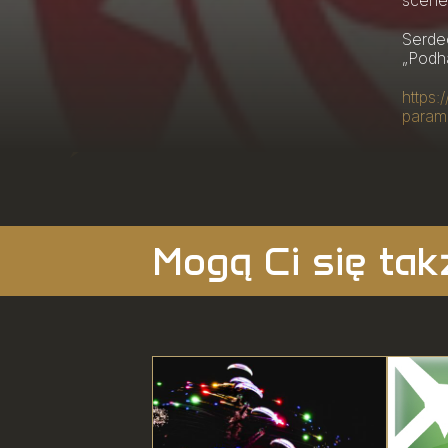
scener
Serdec
„Podha
https:
param
Mogą Ci się ta