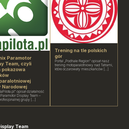
Trening na tle polskich
gór
nix Paramotor
Portal „Podhale Region” opisał nasz
ay Team, czyli
trening motoparalotniowy nad Tatrami,
a pokazowa
które oczarowały mieszkańców [...]
nków
aralotniowej
y Narodowej
laPilota.pl” opisał działalność
 Paramotor Display Team –
rofesjonalnej grupy [...]
Display Team